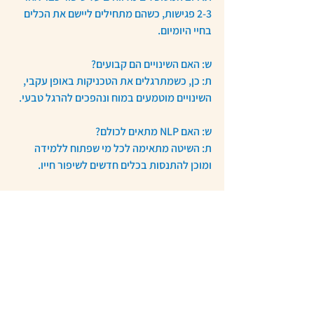
2-3 פגישות, כשהם מתחילים ליישם את הכלים 
בחיי היומיום.
ש: האם השינויים הם קבועים?
ת: כן, כשמתרגלים את הטכניקות באופן עקבי, 
השינויים מוטמעים במוח ונהפכים להרגל טבעי.
ש: האם NLP מתאים לכולם?
ת: השיטה מתאימה לכל מי שפתוח ללמידה 
ומוכן להתנסות בכלים חדשים לשיפור חייו.
מה עכשיו?
שינוי שפת המחשבה הוא רק אחד מהכלים 
שניתן ללמוד בעזרת NLP כדי להפחית מתח 
וחרדות ולהגביר תחושת שליטה ורוגע.
כדי להשיג שינוי מומלץ לגשת למטפל מוסמך 
מאסטר טריינר NLP שיוכל להוביל אותך בצורה 
בטוחה וטובה.