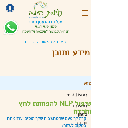
יעל הדס-נעמן ספיר
אימון אישי ורגשי
הנחיית קבוצות להעצמה ולהגשמה
כי שינוי אמיתי מתחיל מבפנים
מידע ותוכן
פוסט
All Posts
טיפול NLP להפחתת לחץ
All Posts
וחרדה
ביטחון
קרה לך פעם שהמחשבות שלך הוסיפו עוד מתח 
חרדות
במקום לעזור?